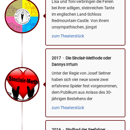
Lisa und Toni verbringen die Ferien
bei ihrer adligen, steinreichen Tante
im englischen Land-Schloss
Redmountain-Castle. Von ihrem
unsympathischen, jüngst
geehelichten Gatten bekommt die
zum Theaterstück
Tante ein...
2017 · Die Sinclair-Methode oder
Dannys Irrtum
Unter der Regie von Josef Seitner
haben sich vier neue sowie zwei
erfahrene Spieler fest vorgenommen,
dem Publikum aus Anlass des 30-
jährigen Bestehens der
Theatergruppe wieder einen
zum Theaterstück
amüsanten...
2016 · Sindbad der Seefahrer