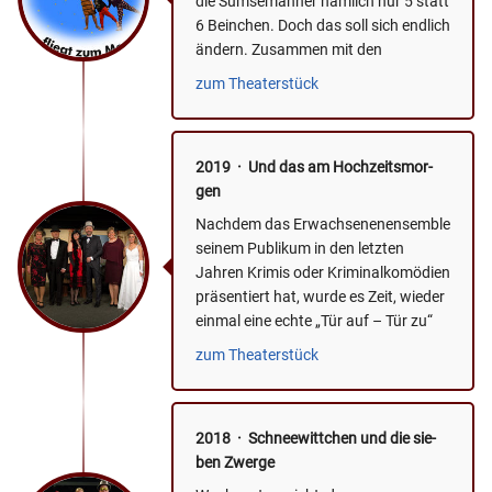
die Sumsemänner nämlich nur 5 statt
6 Beinchen. Doch das soll sich endlich
ändern. Zusammen mit den
Menschenkindern Anne und...
zum Theaterstück
2019 · Und das am Hoch­zeits­mor­
gen
Nachdem das Erwachsenenensemble
seinem Publikum in den letzten
Jahren Krimis oder Kriminalkomödien
präsentiert hat, wurde es Zeit, wieder
einmal eine echte „Tür auf – Tür zu“
Komödie...
zum Theaterstück
2018 · Schnee­witt­chen und die sie­
ben Zwer­ge