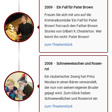
2009 · Ein Fall für Pater Brown
Freuen Sie sich mit uns auf die
Kriminalkomödie 'Ein Fall für Pater
Brown' frei nach den Father Brown
Stories von Gilbert K.Chesterton. Wer
kennt ihn nicht: Pater Brown!
Spätestens nach den...
zum Theaterstück
2008 · Schnee­weiss­chen und Ro­sen­
rot
Ein räuberischer Zwerg hat Prinz
Nicolas in einen Bären verwandelt,
der nun von seinem eigenen Bruder
gejagt wird. Zum Glück haben
Schneeweißchen und Rosenrot ein
Herz für Tiere und gewähren dem...
zum Theaterstück