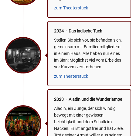
Kinderbuch 'Alice im Wunderland'
zum Theaterstück
des...
2024 · Das indische Tuch
Stellen Sie sich vor, sie befinden sich,
gemeinsam mit Familienmitgliedern
in einem Haus. Alle haben nur eines
im Sinn: Möglichst viel vom Erbe des
vor Kurzem verstorbenen
Familienoberhaupts zu...
zum Theaterstück
2023 · Aladin und die Wunderlampe
Aladin, ein Junge, der sich windig
bewegt mit einer gewissen
Leichtigkeit und dem Schalk im
Nacken. Er ist angstfrei und hat Ziele.
Trotz seiner Armut will er aus seinem