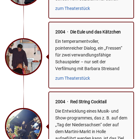
gerade nach Kanada...
zum Theaterstück
2004 · Die Eule und das Kätzchen
Ein temperamentvoller,
pointenreicher Dialog, ein „Fressen“
für zwei verwandlungsfähige
Schauspieler – nur seit der
Verfilmung mit Barbara Streisand
und George Segal ein „Klassiker“
zum Theaterstück
des...
2004 · Red String Cocktail
Die Entwicklung eines Musik- und
Show-programmes, das z. B. auf dem
„Tag der Niedersachsen“ oder auf
dem Martini-Markt in Holle
aufgeführt werden kann, ist das Ziel