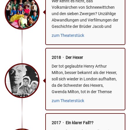
Wer kennt es nicht, das
Volksmärchen von Schneewittchen
und den sieben Zwergen? Unzählige
Abwandlungen und Verfilmungen der
Geschichte der Brüder Jacob und
Wilhelm Grimm sind in aller Welt und
zum Theaterstück
in...
2018 · Der Hexer
Der tot geglaubte Henry Arthur
Milton, besser bekannt als der Hexer,
soll sich wieder in London aufhalten,
da die Schwester des Hexers,
Gwenda Milton, tot in der Themse
gefunden wurde. Die Jagd...
zum Theaterstück
2017 · Ein klarer Fall??