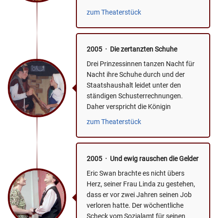
turbulenten Reise in eine Wunderwelt
zum Theaterstück
von...
2005 · Die zertanzten Schuhe
Drei Prinzessinnen tanzen Nacht für
Nacht ihre Schuhe durch und der
Staatshaushalt leidet unter den
ständigen Schusterrechnungen.
Daher verspricht die Königin
demjenigen, der endlich das
zum Theaterstück
Geheimnis...
2005 · Und ewig rauschen die Gelder
Eric Swan brachte es nicht übers
Herz, seiner Frau Linda zu gestehen,
dass er vor zwei Jahren seinen Job
verloren hatte. Der wöchentliche
Scheck vom Sozialamt für seinen