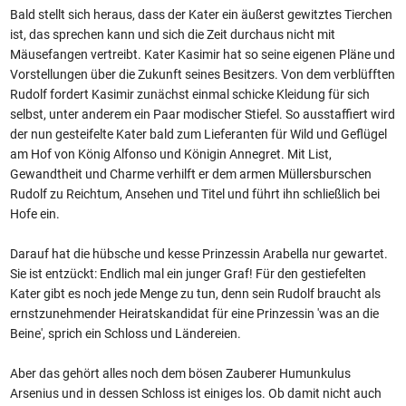
Bald stellt sich heraus, dass der Kater ein äußerst gewitztes Tierchen
ist, das sprechen kann und sich die Zeit durchaus nicht mit
Mäusefangen vertreibt. Kater Kasimir hat so seine eigenen Pläne und
Vorstellungen über die Zukunft seines Besitzers. Von dem verblüfften
Rudolf fordert Kasimir zunächst einmal schicke Kleidung für sich
selbst, unter anderem ein Paar modischer Stiefel. So ausstaffiert wird
der nun gesteifelte Kater bald zum Lieferanten für Wild und Geflügel
am Hof von König Alfonso und Königin Annegret. Mit List,
Gewandtheit und Charme verhilft er dem armen Müllersburschen
Rudolf zu Reichtum, Ansehen und Titel und führt ihn schließlich bei
Hofe ein.
Darauf hat die hübsche und kesse Prinzessin Arabella nur gewartet.
Sie ist entzückt: Endlich mal ein junger Graf! Für den gestiefelten
Kater gibt es noch jede Menge zu tun, denn sein Rudolf braucht als
ernstzunehmender Heiratskandidat für eine Prinzessin 'was an die
Beine', sprich ein Schloss und Ländereien.
Aber das gehört alles noch dem bösen Zauberer Humunkulus
Arsenius und in dessen Schloss ist einiges los. Ob damit nicht auch