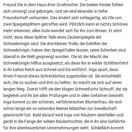
Freund Ole in dem Haus ihrer Großmutter. Die beiden Kinder fühlen
sich umsorgt und geborgen, und sie sind einander in tiefer
Freundschaft verbunden. Das ändert sich schlagartig, als Ole von
zwei Spiegelsplittern getroffen wird. Plötzlich kann er nichts Schönes
mehr erkennen, alles Gute wendet sich für ihn zum Bösen. Er ahnt
nicht, dass diese Splitter Teile eines Zauberspiegels der
Schneekönigin sind. Die drei kleinen Trolle, die Gehilfen der
Schneekönigin, haben den Spiegel fallen lassen, seine Scherben sind
überall in die Welt gesprengt worden. Ole ist der Macht der
Schneekönigin hilflos ausgesetzt, als diese ihn in wilder Schlittenfahrt
in ihr kaltes Reich aus Schnee und Eis entführt. Inga spürt, dass
ihrem Freund etwas Schreckliches zugestoßen ist. Sie entschließt
sich, Ole zu suchen und ihm zu helfen. So macht sie sich auf einen
langen Weg. Zuerst trifft sie den klugen Schneefuchs Schnuff, der sie
begleitet und ihr bei allen Prüfungen und in allen Gefahren beisteht.
Inga kommt zu der schönen, verführerischen Blumenfrau, die sich
schon lange ein so reizendes kleines Mädchen zur Gesellschaft
gewünscht hat. Bald darauf wird Inga von Räubern überfallen und
gerät in die Fänge der wilden Räubertochter, die in ihr eine Gefährtin
für ihre abenteuerlichen Unternehmungen sieht. Schließlich kommt