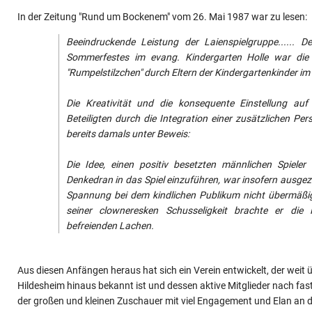
In der Zeitung "Rund um Bockenem" vom 26. Mai 1987 war zu lesen:
Beeindruckende Leistung der Laienspielgruppe...... 
Sommerfestes im evang. Kindergarten Holle war di
"Rumpelstilzchen" durch Eltern der Kindergartenkinder i
Die Kreativität und die konsequente Einstellung auf 
Beteiligten durch die Integration einer zusätzlichen P
bereits damals unter Beweis:
Die Idee, einen positiv besetzten männlichen Spieler
Denkedran in das Spiel einzuführen, war insofern ausgeze
Spannung bei dem kindlichen Publikum nicht übermäßig
seiner clowneresken Schusseligkeit brachte er di
befreienden Lachen.
Aus diesen Anfängen heraus hat sich ein Verein entwickelt, der weit
Hildesheim hinaus bekannt ist und dessen aktive Mitglieder nach fas
der großen und kleinen Zuschauer mit viel Engagement und Elan an d