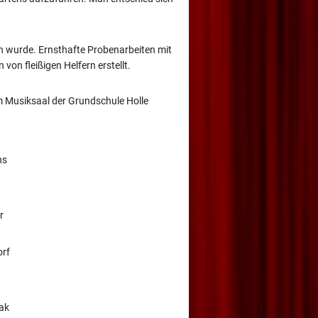
h wurde. Ernsthafte Probenarbeiten mit
on fleißigen Helfern erstellt.
m Musiksaal der Grundschule Holle
ns
r
orf
ak