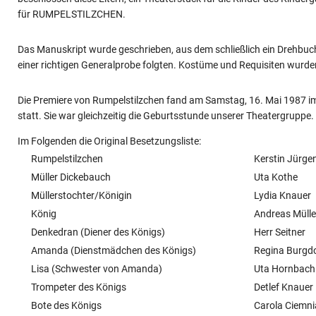
für RUMPELSTILZCHEN.
Das Manuskript wurde geschrieben, aus dem schließlich ein Drehbuc
einer richtigen Generalprobe folgten. Kostüme und Requisiten wurden v
Die Premiere von Rumpelstilzchen fand am Samstag, 16. Mai 1987 i
statt. Sie war gleichzeitig die Geburtsstunde unserer Theatergruppe.
Im Folgenden die Original Besetzungsliste:
Rumpelstilzchen
Kerstin Jürge
Müller Dickebauch
Uta Kothe
Müllerstochter/Königin
Lydia Knauer
König
Andreas Mülle
Denkedran (Diener des Königs)
Herr Seitner
Amanda (Dienstmädchen des Königs)
Regina Burgd
Lisa (Schwester von Amanda)
Uta Hornbach
Trompeter des Königs
Detlef Knauer
Bote des Königs
Carola Ciemni