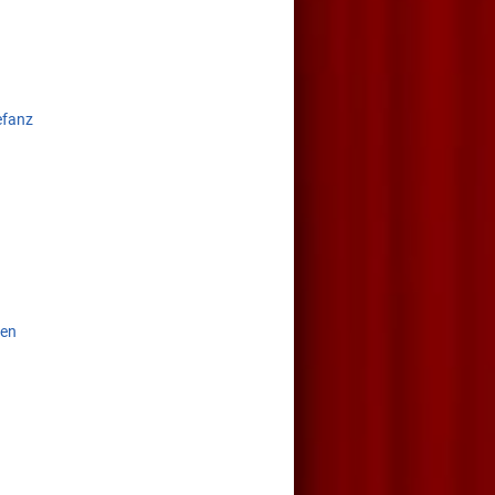
efanz
nen