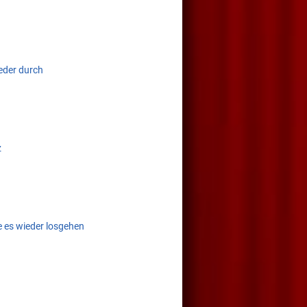
eder durch
z
e es wieder losgehen