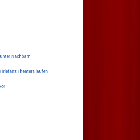
r unter Nachbarn
irlefanz Theaters laufen
vor