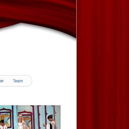
ler
Team