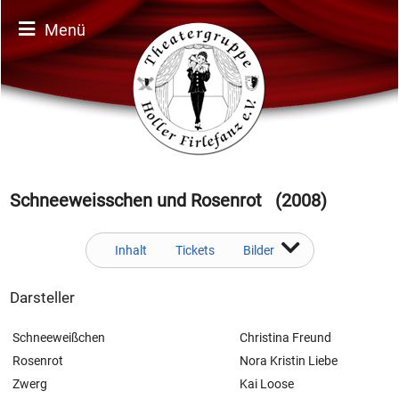
Menü
Schnee­weiss­chen und Ro­sen­rot (2008)
Inhalt
Tickets
Bilder
Darsteller
Schneeweißchen
Christina Freund
Rosenrot
Nora Kristin Liebe
Zwerg
Kai Loose