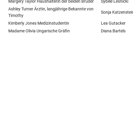
Margery Taylor Haushälterin der beiden Brüder
Sybille Lesnicki
Ashley Turner Ärztin, langjährige Bekannte von
Sonja Katzenstei
Timothy
Kimberly Jones Medizinstudentin
Lea Gutacker
Madame Olivia Ungarische Gräfin
Diana Bartels